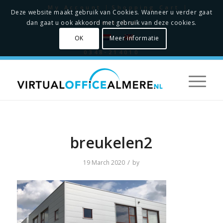
My Account
Shopping Cart
Deze website maakt gebruik van Cookies. Wanneer u verder gaat
Check Out
dan gaat u ook akkoord met gebruik van deze cookies.
OK
Meer informatie
0348-214010
breukelen2
/
19 March 2020
by