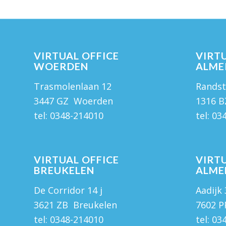
VIRTUAL OFFICE
VIRTU
WOERDEN
ALME
Trasmolenlaan 12
Randst
3447 GZ Woerden
1316 B
tel:
0348-214010
tel:
03
VIRTUAL OFFICE
VIRTU
BREUKELEN
ALME
De Corridor 14 j
Aadijk
3621 ZB Breukelen
7602 P
tel:
0348-214010
tel:
03