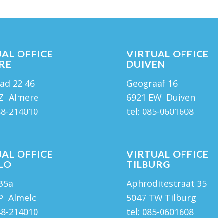
AL OFFICE
VIRTUAL OFFICE
RE
DUIVEN
ad 22 46
Geograaf 16
Z Almere
6921 EW Duiven
48-214010
tel:
085-0601608
AL OFFICE
VIRTUAL OFFICE
LO
TILBURG
 35a
Aphroditestraat 35
P Almelo
5047 TW Tilburg
48-214010
tel:
085-0601608