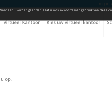
Mijn 
Wanneer u verder gaat dan gaat u ook akkoord met gebruik van deze co
Virtueel Kantoor
Kies uw virtueel kantoor
Sc
 u op.