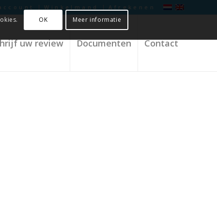
account
Winkelmand
Afrekenen
OK
Meer informatie
okies.
hrijf uw review
Documenten
Contact