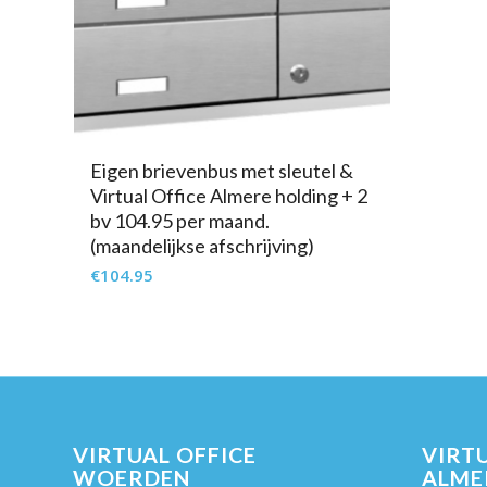
Eigen brievenbus met sleutel &
Virtual Office Almere holding + 2
bv 104.95 per maand.
(maandelijkse afschrijving)
€
104.95
VIRTUAL OFFICE
VIRTU
WOERDEN
ALME