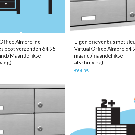
 Office Almere incl.
Eigen brievenbus met sleu
ks post verzenden 64.95
Virtual Office Almere 64.
nd.(Maandelijkse
maand.(maandelijkse
jving)
afschrijving)
€
64.95