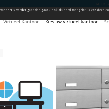
Mijn 
Wanneer u verder gaat dan gaat u ook akkoord met gebruik van deze co
Virtueel Kantoor
Kies uw virtueel kantoor
Sc