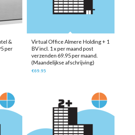
tel &
Virtual Office Almere Holding + 1
95 per
BV incl. 1 x per maand post
verzenden 69.95 per maand.
(Maandelijkse afschrijving)
€
69.95