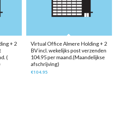
ding + 2
Virtual Office Almere Holding + 2
t
BV incl. wekelijks post verzenden
d. (
104.95 per maand.(Maandelijkse
)
afschrijving)
€
104.95