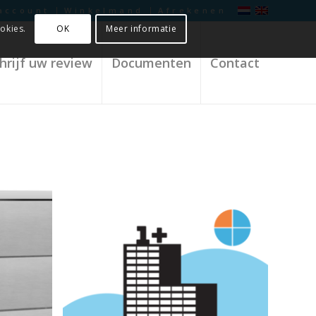
account
Winkelmand
Afrekenen
OK
Meer informatie
okies.
hrijf uw review
Documenten
Contact