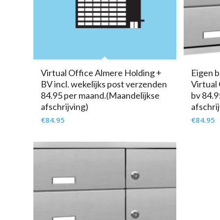
Virtual Office Almere Holding +
Eigen b
BV incl. wekelijks post verzenden
Virtual
84.95 per maand.(Maandelijkse
bv 84.9
afschrijving)
afschri
€
84.95
€
84.95