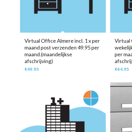
Virtual Office Almere incl. 1 x per
Virtual
maand post verzenden 49.95 per
wekelij
maand.(maandelijkse
per maa
afschrijving)
afschri
€
49.95
€
64.95