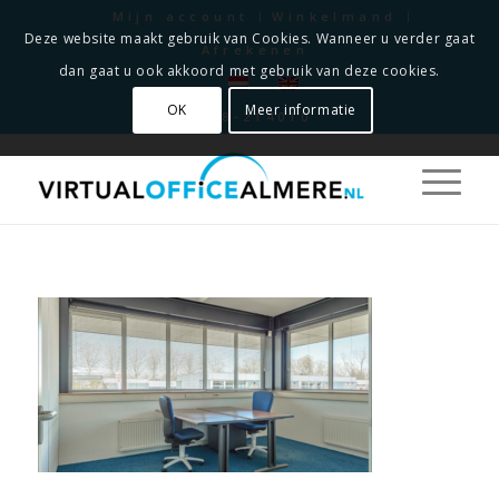
Mijn account
Winkelmand
Deze website maakt gebruik van Cookies. Wanneer u verder gaat
Afrekenen
dan gaat u ook akkoord met gebruik van deze cookies.
OK
Meer informatie
0348-214010